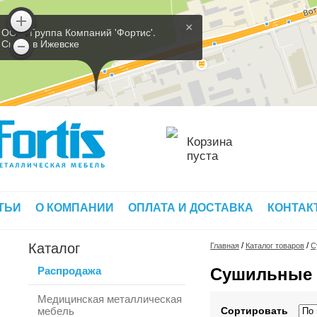
×
ООО 'Группа Компаний 'Фортис'.
Склад в Ижевске
Корзина
пуста
ТЬИ
О КОМПАНИИ
ОПЛАТА И ДОСТАВКА
КОНТАК
Каталог
/
/
Главная
Каталог товаров
С
Распродажа
Сушильные 
Медицинская металлическая
мебель
Сортировать