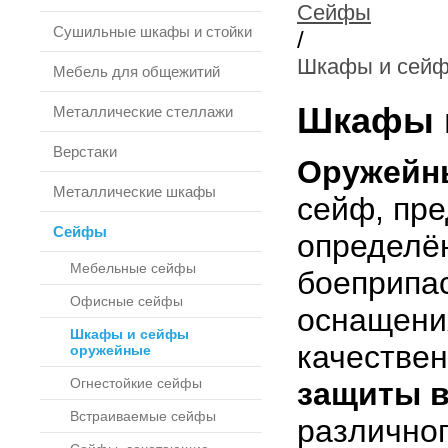
Сейфы
Сушильные шкафы и стойки
/
Шкафы и сейф
Мебель для общежитий
Шкафы 
Металлические стеллажи
Верстаки
Оружейн
Металлические шкафы
сейф, пр
Сейфы
определён
Мебельные сейфы
боеприпас
Офисные сейфы
оснащения
Шкафы и сейфы
качестве
оружейные
Огнестойкие сейфы
защиты в
Встраиваемые сейфы
различног