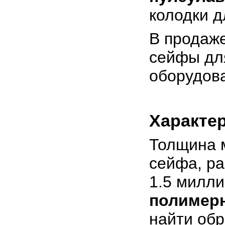
колодки д
В продаж
сейфы для
оборудова
Характе
Толщина м
сейфа, ра
1.5 милл
полимер
найти об