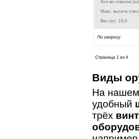
Кол-во стволов (ш
Макс. высота ство
Вес (кг):
19,0
По запросу
Страница
1
из
4
Виды ор
На нашем
удобный
трёх
вин
оборудов
например