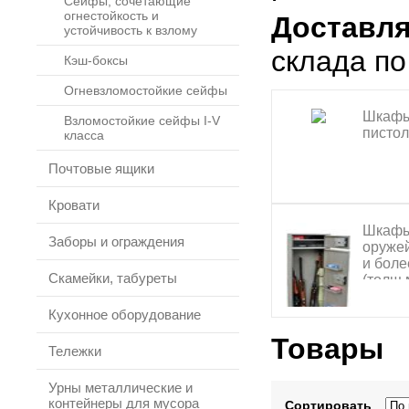
Сейфы, сочетающие
огнестойкость и
Доставля
устойчивость к взлому
склада по
Кэш-боксы
Огневзломостойкие сейфы
Шкафы
Взломостойкие сейфы I-V
писто
класса
Почтовые ящики
Кровати
Шкаф
Заборы и ограждения
оружей
и боле
Скамейки, табуреты
(толщ.м
мм)
Кухонное оборудование
Товары
Тележки
Урны металлические и
контейнеры для мусора
Сортировать