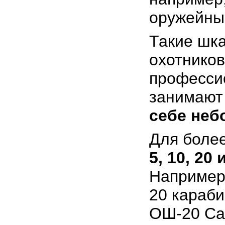
оружейны
Такие шк
охотников
профессио
занимают
себе неб
Для боле
5, 10, 20
Например,
20 караб
ОШ-20 Сай