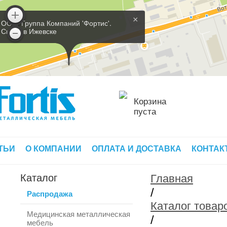
×
ООО 'Группа Компаний 'Фортис'.
Склад в Ижевске
Корзина
пуста
ТЬИ
О КОМПАНИИ
ОПЛАТА И ДОСТАВКА
КОНТАК
Каталог
Главная
/
Распродажа
Каталог товар
Медицинская металлическая
/
мебель