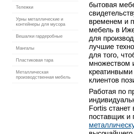
бытовая мебе
Тележки
свидетельств
Урны металлические и
временем и п
контейнеры для мусора
мебель в Ижев
Вешалки гардеробные
для производ
лучшие техно
Мангалы
для того, чт
Пластиковая тара
множеством 
креатинвыми 
Металлическая
производственная мебель
клиентов поз
Работая по п
индивидуальн
Fortis стане
поставщик и 
металлическ
высочайшего