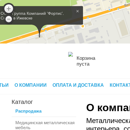
×
ООО 'Группа Компаний 'Фортис'.
Склад в Ижевске
Корзина
пуста
ТЬИ
О КОМПАНИИ
ОПЛАТА И ДОСТАВКА
КОНТАК
Каталог
О компа
Распродажа
Металлическа
Медицинская металлическая
интерьера, с
мебель