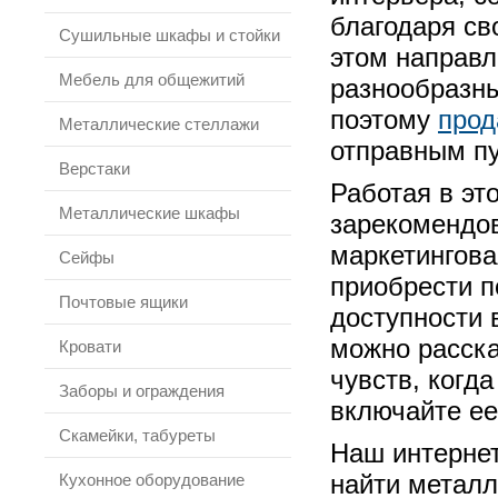
благодаря св
Сушильные шкафы и стойки
этом направл
Мебель для общежитий
разнообразн
поэтому
прод
Металлические стеллажи
отправным п
Верстаки
Работая в эт
Металлические шкафы
зарекомендов
маркетингова
Сейфы
приобрести п
Почтовые ящики
доступности 
можно расска
Кровати
чувств, когд
Заборы и ограждения
включайте ее
Скамейки, табуреты
Наш интернет
найти металл
Кухонное оборудование