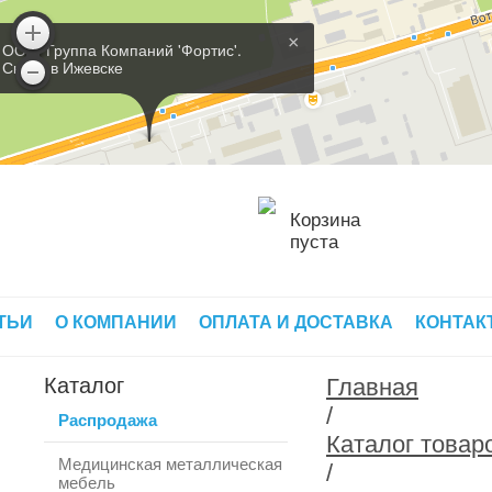
×
ООО 'Группа Компаний 'Фортис'.
Склад в Ижевске
Корзина
пуста
ТЬИ
О КОМПАНИИ
ОПЛАТА И ДОСТАВКА
КОНТАК
Каталог
Главная
/
Распродажа
Каталог товар
Медицинская металлическая
/
мебель