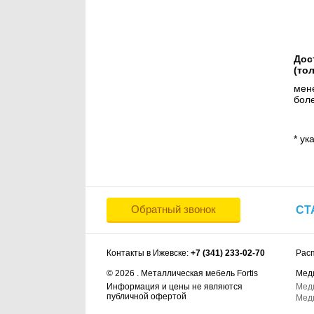
Дос
(то
мене
боле
* ук
Обратный звонок
СТ
Контакты в Ижевске:
+7 (341) 233-02-70
Рас
© 2026 . Металлическая мебель Fortis
Мед
Информация и цены не являются
Мед
публичной офертой
Мед