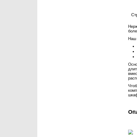
Ст
Нерж
боле
Наш 
Осно
длит
вмес
расп
Чтоб
комп
шка
Оп