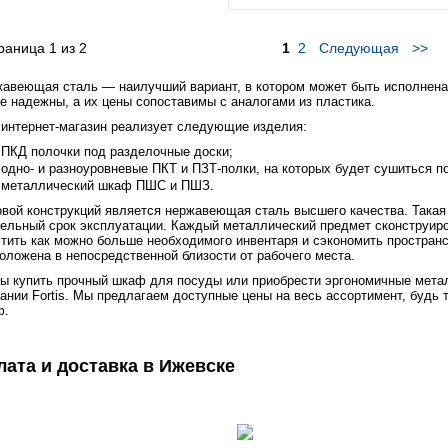
раница
1
из
2
1
2
Следующая
>>
авеющая сталь — наилучший вариант, в котором может быть исполнена 
е надежны, а их цены сопоставимы с аналогами из пластика.
интернет-магазин реализует следующие изделия:
ПКД полочки под разделочные доски;
одно- и разноуровневые ПКТ и ПЗТ-полки, на которых будет сушиться п
металлический шкаф ПШС и ПШЗ.
вой конструкций является нержавеющая сталь высшего качества. Такая 
ельный срок эксплуатации. Каждый металлический предмет сконструиро
тить как можно больше необходимого инвентаря и сэкономить пространс
оложена в непосредственной близости от рабочего места.
ы купить прочный шкаф для посуды или приобрести эргономичные метал
ании Fortis. Мы предлагаем доступные цены на весь ассортимент, буд
ф.
лата и доставка в Ижевске