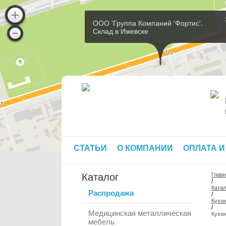
ООО 'Группа Компаний 'Фортис'.
Склад в Ижевске
СТАТЬИ
О КОМПАНИИ
ОПЛАТА И
Каталог
Глав
/
Катал
Распродажа
/
Кухо
/
Медицинская металлическая
Кухо
мебель