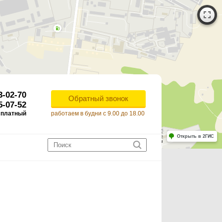
3-02-70
Обратный звонок
5-07-52
сплатный
работаем в будни с 9.00 до 18.00
Работает на API 2ГИС
Лицензионное соглашение
Открыть в 2ГИС
ля корректной работы Raster JS API нужен ключ. Помощь: api@2gis.ru