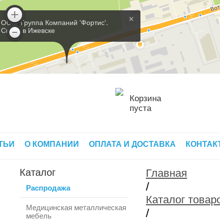
×
ООО 'Группа Компаний 'Фортис'.
Склад в Ижевске
Корзина
пуста
ТЬИ
О КОМПАНИИ
ОПЛАТА И ДОСТАВКА
КОНТАК
Каталог
Главная
/
Распродажа
Каталог товар
Медицинская металлическая
/
мебель