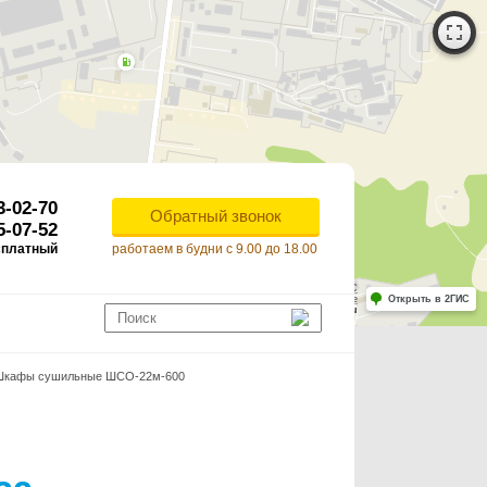
3-02-70
Обратный звонок
5-07-52
сплатный
работаем в будни с 9.00 до 18.00
Работает на API 2ГИС
Лицензионное соглашение
Открыть в 2ГИС
ля корректной работы Raster JS API нужен ключ. Помощь: api@2gis.ru
Шкафы сушильные ШСО-22м-600