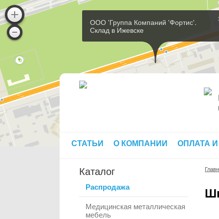
ООО 'Группа Компаний 'Фортис'.
Склад в Ижевске
СТАТЬИ
О КОМПАНИИ
ОПЛАТА И
Каталог
Глав
Распродажа
Ш
Медицинская металлическая
мебель