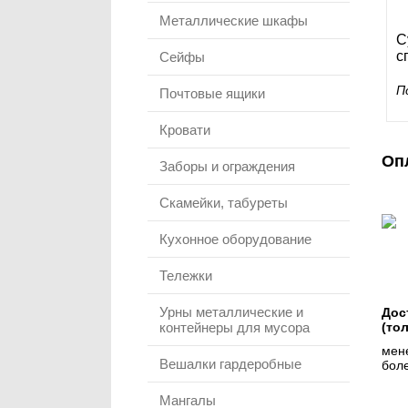
Металлические шкафы
С
с
Сейфы
П
Почтовые ящики
Кровати
Оп
Заборы и ограждения
Скамейки, табуреты
Кухонное оборудование
Тележки
Урны металлические и
Дос
контейнеры для мусора
(то
мене
Вешалки гардеробные
боле
Мангалы