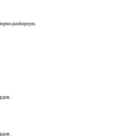
борно-разборную.
рдов.
рдов.