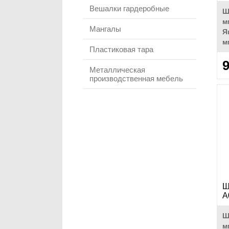
Вешалки гардеробные
Ш
м
Мангалы
Я
м
Пластиковая тара
9
Металлическая
производственная мебель
Ш
A
Ш
м