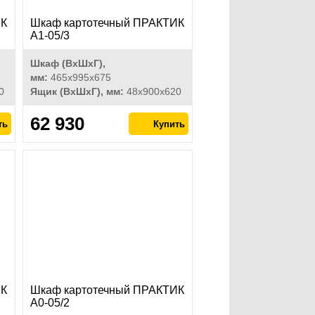
ИК
Шкаф картотечный ПРАКТИК
A1-05/3
Шкаф (ВхШхГ),
мм:
465x995x675
0
Ящик (ВхШхГ), мм:
48x900x620
62 930
ИК
Шкаф картотечный ПРАКТИК
A0-05/2