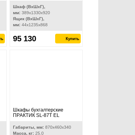
Шкаф (ВхШхГ),
мм:
389x1330x920
Ящик (ВхШхГ),
мм:
44x1235x868
95 130
Шкафы бухгалтерские
ПРАКТИК SL-87Т EL
Габариты, мм:
870х460х340
Масса, кг:
25,0