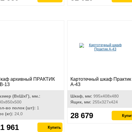
каф архивный ПРАКТИК
Картотечный шкаф Практик
В-13
А-43
азмер (ВхШхГ), мм.:
Шкаф, мм:
995х408х480
30x850x500
Ящик, мм:
255х327х424
ол-во полок (шт):
1
28 679
ес (кг):
24,0
1 961