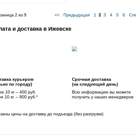
раница
2
из
9
<<
Предыдущая
1
2
3
4
5
6
Сл
лата и доставка в Ижевске
тавка курьером
Срочная доставка
лько по городу)
(на следующий день)
е 10 кг – 400 руб.
Всю информацию вы можете
е 10 кг. – 800 руб.*
получить у наших менеджеров
азаны цены на доставку до подъезда (без разгрузки)