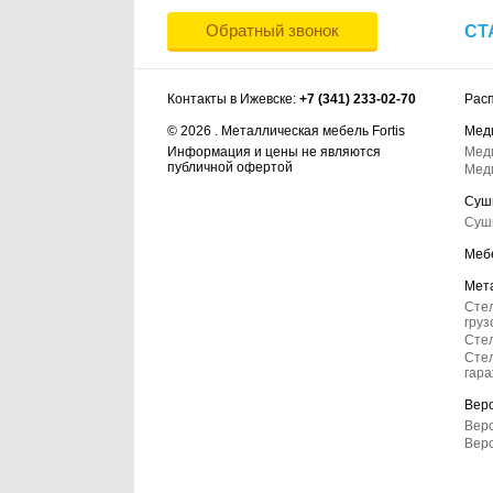
Обратный звонок
СТ
Контакты в Ижевске:
+7 (341) 233-02-70
Рас
© 2026 . Металлическая мебель Fortis
Мед
Информация и цены не являются
Мед
публичной офертой
Мед
Суш
Суш
Меб
Мет
Сте
груз
Стел
Стел
гар
Вер
Верс
Вер