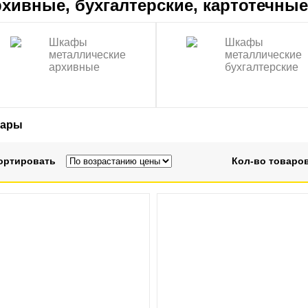
хивные, бухгалтерские, картотечны
Шкафы
Шкафы
металлические
металлические
архивные
бухгалтерские
вары
ортировать
Кол-во товаров