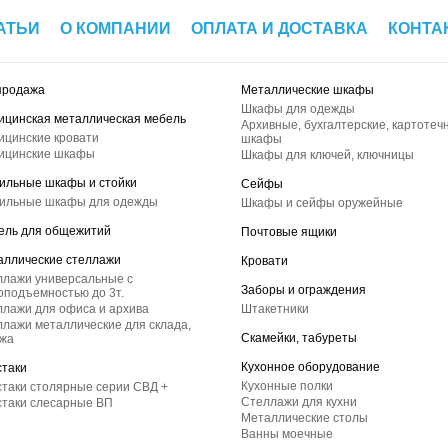
АТЬИ
О КОМПАНИИ
ОПЛАТА И ДОСТАВКА
КОНТА
продажа
Металлические шкафы
Шкафы для одежды
ицинская металлическая мебель
Архивные, бухгалтерские, картотеч
ицинские кровати
шкафы
ицинские шкафы
Шкафы для ключей, ключницы
ильные шкафы и стойки
Сейфы
ильные шкафы для одежды
Шкафы и сейфы оружейные
ель для общежитий
Почтовые ящики
аллические стеллажи
Кровати
ллажи универсальные с
Заборы и ограждения
оподъемностью до 3т.
лажи для офиса и архива
Штакетники
лажи металлические для склада,
Скамейки, табуреты
ажа
Кухонное оборудование
стаки
Кухонные полки
таки столярные серии СВД +
Стеллажи для кухни
стаки слесарные ВП
Металлические столы
Ванны моечные