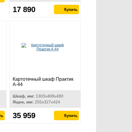
17 890
Картотечный шкаф Практик
А-44
Шкаф, мм:
1303х408х480
Ящик, мм:
255х327х424
35 959