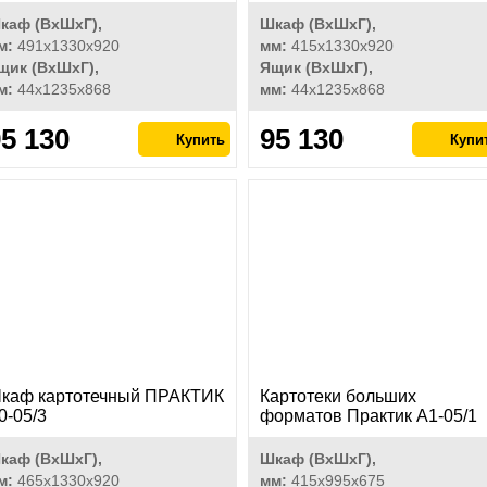
каф (ВхШхГ),
Шкаф (ВхШхГ),
м:
491x1330x920
мм:
415x1330x920
щик (ВхШхГ),
Ящик (ВхШхГ),
м:
44x1235x868
мм:
44x1235x868
5 130
95 130
каф картотечный ПРАКТИК
Картотеки больших
0-05/3
форматов Практик А1-05/1
каф (ВхШхГ),
Шкаф (ВхШхГ),
м:
465x1330x920
мм:
415х995х675