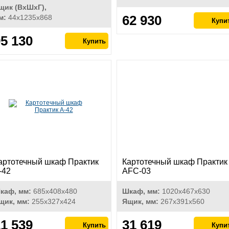
щик (ВхШхГ),
62 930
м:
44x1235x868
5 130
артотечный шкаф Практик
Картотечный шкаф Практик
-42
AFC-03
каф, мм:
685х408х480
Шкаф, мм:
1020x467x630
щик, мм:
255х327х424
Ящик, мм:
267x391x560
1 539
31 619