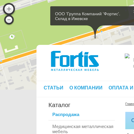
ООО 'Группа Компаний 'Фортис'.
Склад в Ижевске
СТАТЬИ
О КОМПАНИИ
ОПЛАТА И
Каталог
Глав
Распродажа
С
Медицинская металлическая
мебель