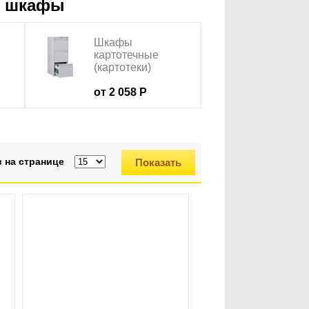
е шкафы
Шкафы
картотечные
(картотеки)
от 2 058 Р
 на странице