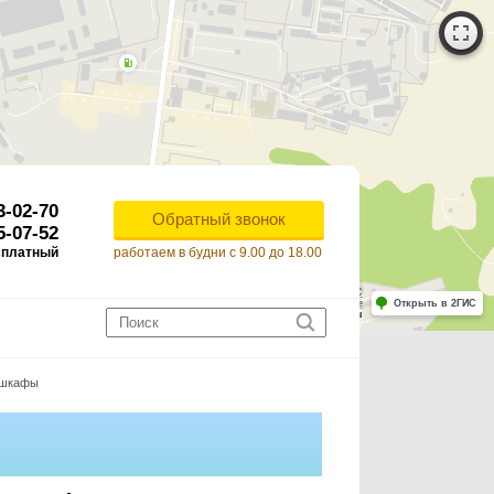
3-02-70
Обратный звонок
5-07-52
сплатный
работаем в будни с 9.00 до 18.00
Работает на API 2ГИС
Лицензионное соглашение
Открыть в 2ГИС
ля корректной работы Raster JS API нужен ключ. Помощь: api@2gis.ru
е шкафы