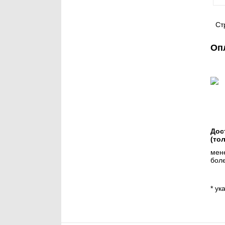
Ст
Оп
Дос
(то
мене
боле
* ук