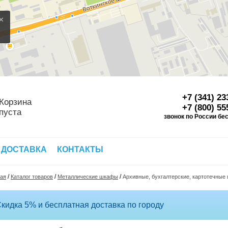
×
+7 (341) 23
Корзина
+7 (800) 55
пуста
звонок по России бе
Д
 ДОСТАВКА
КОНТАКТЫ
/
/
/
ная
Каталог товаров
Металлические шкафы
Архивные, бухгалтерские, картотечны
кидка 5% и бесплатная доставка по городу