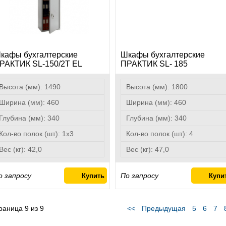
кафы бухгалтерские
Шкафы бухгалтерские
РАКТИК SL-150/2Т EL
ПРАКТИК SL- 185
Высота (мм):
1490
Высота (мм):
1800
Ширина (мм):
460
Ширина (мм):
460
Глубина (мм):
340
Глубина (мм):
340
Кол-во полок (шт):
1x3
Кол-во полок (шт):
4
Вес (кг):
42,0
Вес (кг):
47,0
о запросу
По запросу
раница
9
из
9
<<
Предыдущая
5
6
7