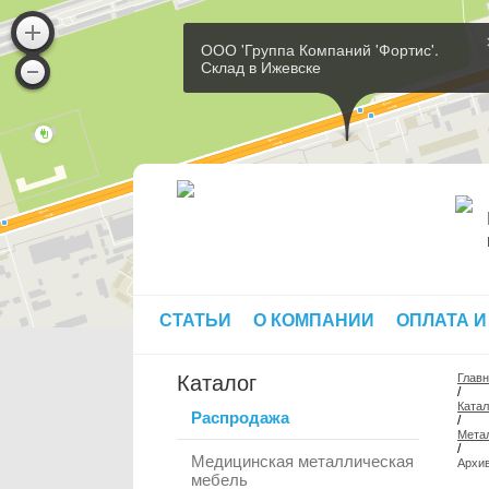
ООО 'Группа Компаний 'Фортис'.
Склад в Ижевске
СТАТЬИ
О КОМПАНИИ
ОПЛАТА И
Каталог
Глав
/
Катал
Распродажа
/
Мета
/
Медицинская металлическая
Архив
мебель