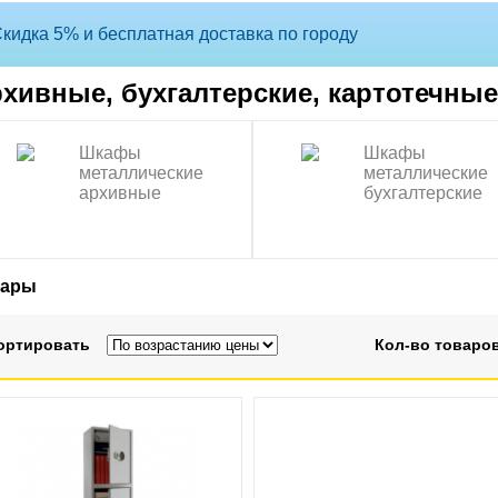
кидка 5% и бесплатная доставка по городу
хивные, бухгалтерские, картотечны
Шкафы
Шкафы
металлические
металлические
архивные
бухгалтерские
вары
ортировать
Кол-во товаров