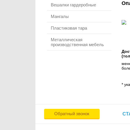
Оп
Вешалки гардеробные
Мангалы
Пластиковая тара
Металлическая
производственная мебель
Дос
(то
мене
боле
* ук
Обратный звонок
СТ