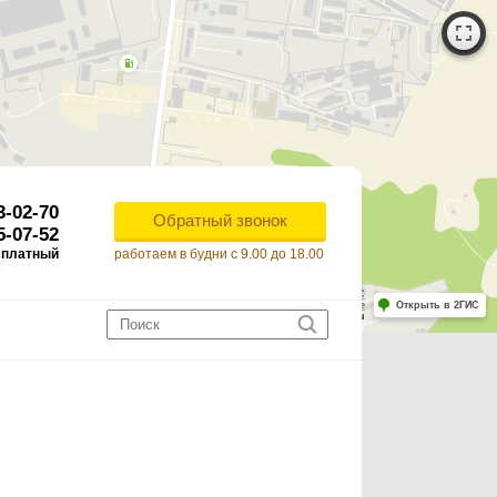
3-02-70
Обратный звонок
5-07-52
сплатный
работаем в будни с 9.00 до 18.00
Работает на API 2ГИС
Лицензионное соглашение
Открыть в 2ГИС
ля корректной работы Raster JS API нужен ключ. Помощь: api@2gis.ru