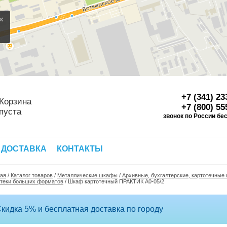
×
+7 (341) 23
Корзина
+7 (800) 55
пуста
звонок по России бе
Д
 ДОСТАВКА
КОНТАКТЫ
ная
/
Каталог товаров
/
Металлические шкафы
/
Архивные, бухгалтерские, картотечны
отеки больших форматов
/
Шкаф картотечный ПРАКТИК A0-05/2
кидка 5% и бесплатная доставка по городу