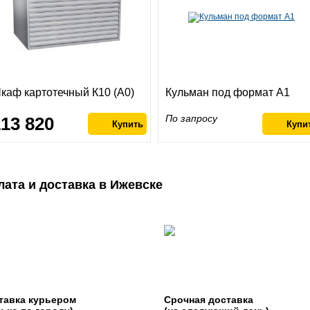
каф картотечный К10 (А0)
Кульман под формат А1
По запросу
113 820
лата и доставка в Ижевске
тавка курьером
Срочная доставка