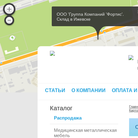
ООО 'Группа Компаний 'Фортис'.
Склад в Ижевске
СТАТЬИ
О КОМПАНИИ
ОПЛАТА И
Каталог
Глав
Карт
Распродажа
С
Медицинская металлическая
мебель