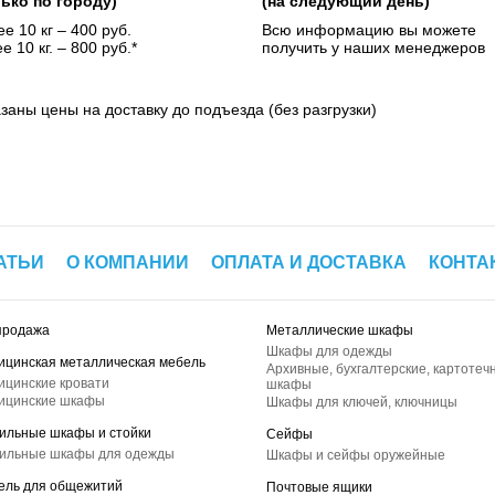
лько по городу)
(на следующий день)
е 10 кг – 400 руб.
Всю информацию вы можете
е 10 кг. – 800 руб.*
получить у наших менеджеров
азаны цены на доставку до подъезда (без разгрузки)
АТЬИ
О КОМПАНИИ
ОПЛАТА И ДОСТАВКА
КОНТА
продажа
Металлические шкафы
Шкафы для одежды
ицинская металлическая мебель
Архивные, бухгалтерские, картотеч
ицинские кровати
шкафы
ицинские шкафы
Шкафы для ключей, ключницы
ильные шкафы и стойки
Сейфы
ильные шкафы для одежды
Шкафы и сейфы оружейные
ель для общежитий
Почтовые ящики