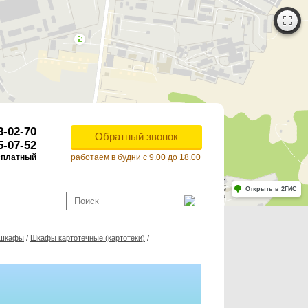
3-02-70
Обратный звонок
5-07-52
сплатный
работаем в будни с 9.00 до 18.00
Работает на API 2ГИС
Лицензионное соглашение
Открыть в 2ГИС
ля корректной работы Raster JS API нужен ключ. Помощь: api@2gis.ru
е шкафы
/
Шкафы картотечные (картотеки)
/