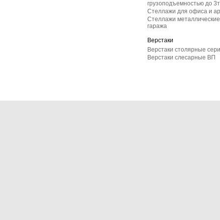
грузоподъемностью до 3т
Стеллажи для офиса и а
Стеллажи металлические 
гаража
Верстаки
Верстаки столярные сер
Верстаки слесарные ВП