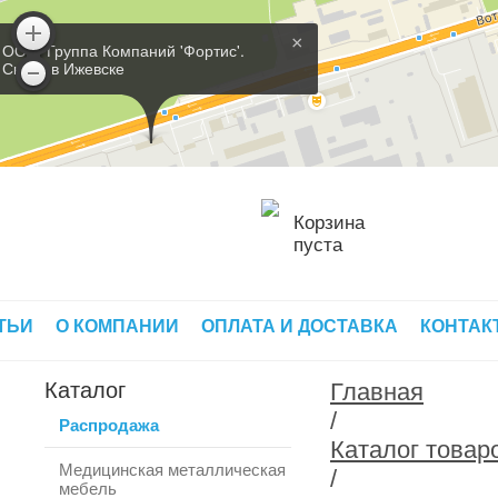
×
ООО 'Группа Компаний 'Фортис'.
Склад в Ижевске
Корзина
пуста
ТЬИ
О КОМПАНИИ
ОПЛАТА И ДОСТАВКА
КОНТАК
Каталог
Главная
/
Распродажа
Каталог товар
Медицинская металлическая
/
мебель