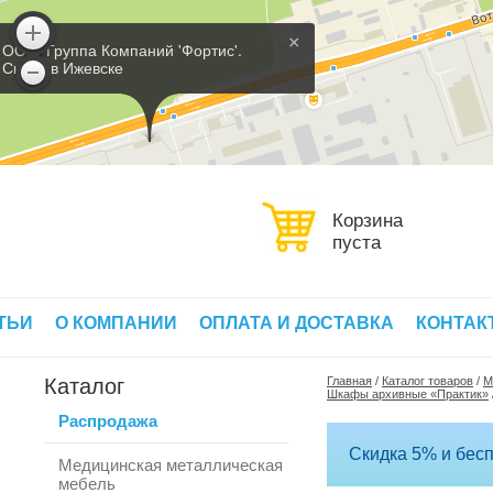
×
ООО 'Группа Компаний 'Фортис'.
Склад в Ижевске
Корзина
пуста
ТЬИ
О КОМПАНИИ
ОПЛАТА И ДОСТАВКА
КОНТАК
Каталог
Главная
/
Каталог товаров
/
М
Шкафы архивные «Практик»
Распродажа
Скидка 5% и бесп
Медицинская металлическая
мебель