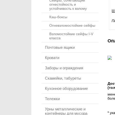
Сейфы, сочетающие
огнестойкость и
устойчивость к взлому
Ш
Кэш-боксы
П
Огневзломостойкие сейфы
Взломостойкие сейфы I-V
класса
Оп
Почтовые ящики
Кровати
Заборы и ограждения
Скамейки, табуреты
Дос
(то
Кухонное оборудование
мене
боле
Тележки
Урны металлические и
* ук
контейнеры для мусора