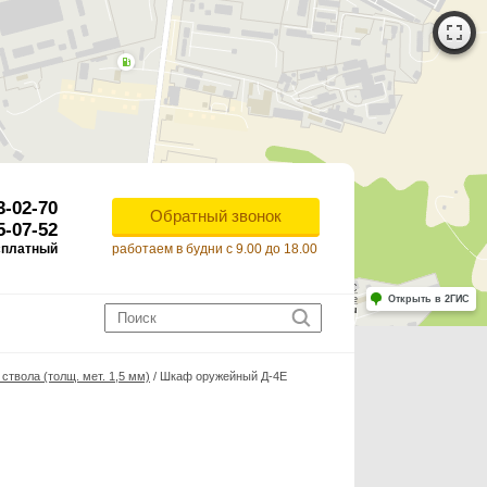
3-02-70
Обратный звонок
5-07-52
сплатный
работаем в будни с 9.00 до 18.00
Работает на API 2ГИС
Лицензионное соглашение
Открыть в 2ГИС
ля корректной работы Raster JS API нужен ключ. Помощь: api@2gis.ru
твола (толщ. мет. 1,5 мм)
/
Шкаф оружейный Д-4Е