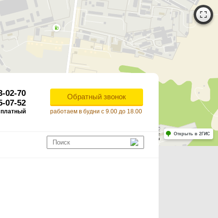
3-02-70
Обратный звонок
5-07-52
сплатный
работаем в будни с 9.00 до 18.00
Работает на API 2ГИС
Лицензионное соглашение
Открыть в 2ГИС
ля корректной работы Raster JS API нужен ключ. Помощь: api@2gis.ru