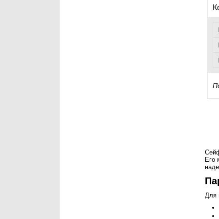
К
П
Сейф
Его 
наде
Па
Для 