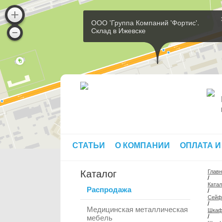
ООО 'Группа Компаний 'Фортис'.
Склад в Ижевске
СТАТЬИ
О КОМПАНИИ
ОПЛАТА И
Каталог
Глав
/
Катал
Распродажа
/
Сей
/
Медицинская металлическая
Шкаф
/
мебель