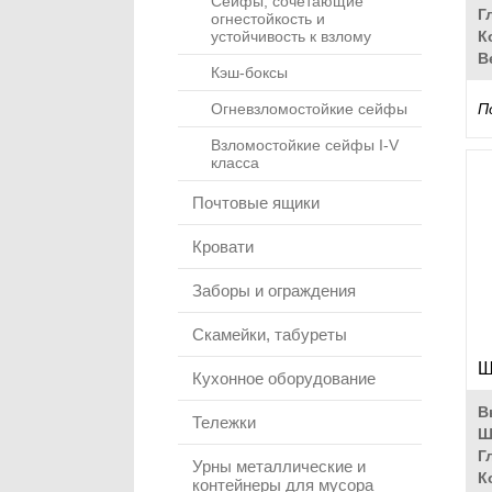
Сейфы, сочетающие
Г
огнестойкость и
устойчивость к взлому
К
В
Кэш-боксы
Огневзломостойкие сейфы
П
Взломостойкие сейфы I-V
класса
Почтовые ящики
Кровати
Заборы и ограждения
Скамейки, табуреты
Ш
Кухонное оборудование
В
Тележки
Ш
Г
Урны металлические и
К
контейнеры для мусора