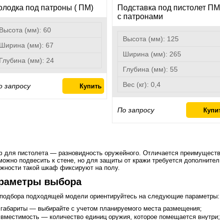
олодка под патроны ( ПМ)
Подставка под пистолет ПМ
с патронами
Высота (мм):
60
Высота (мм):
125
Ширина (мм):
67
Ширина (мм):
265
Глубина (мм):
24
Глубина (мм):
55
Вес (кг):
0,4
о запросу
По запросу
 для пистолета — разновидность оружейного. Отличается преимущест
можно подвесить к стене, но для защиты от кражи требуется дополните
жности такой шкаф фиксируют на полу.
раметры выбора
подбора подходящей модели ориентируйтесь на следующие параметры:
габариты — выбирайте с учетом планируемого места размещения;
вместимость — количество единиц оружия, которое помещается внутри;