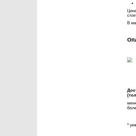
Цена
стоя
В ма
Оп
Дос
(то
мене
боле
* ук