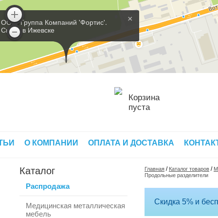
×
ООО 'Группа Компаний 'Фортис'.
Склад в Ижевске
Корзина
пуста
ТЬИ
О КОМПАНИИ
ОПЛАТА И ДОСТАВКА
КОНТАК
Каталог
/
/
Главная
Каталог товаров
М
Продольные разделители
Распродажа
Скидка 5% и бесп
Медицинская металлическая
мебель