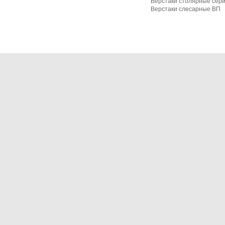
Верстаки столярные сер
Верстаки слесарные ВП