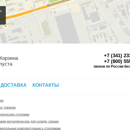
×
+7 (341) 23
Корзина
+7 (800) 55
пуста
звонок по России бе
Д
 ДОСТАВКА
КОНТАКТЫ
ная
ог товаров
ллические стеллажи
ажи металлические для склада, гаража
лнительные комплектующие к стеллажам