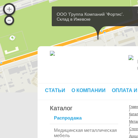
ООО 'Группа Компаний 'Фортис'.
Склад в Ижевске
СТАТЬИ
О КОМПАНИИ
ОПЛАТА И
Каталог
Глав
/
Катал
Распродажа
/
Мета
/
Стелл
Медицинская металлическая
/
мебель
Допо