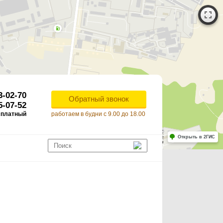
3-02-70
Обратный звонок
5-07-52
сплатный
работаем в будни с 9.00 до 18.00
Работает на API 2ГИС
Лицензионное соглашение
Открыть в 2ГИС
ля корректной работы Raster JS API нужен ключ. Помощь: api@2gis.ru