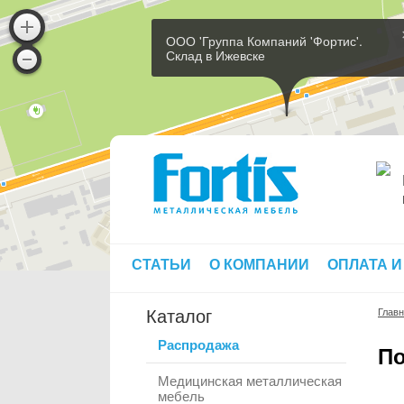
ООО 'Группа Компаний 'Фортис'.
Склад в Ижевске
СТАТЬИ
О КОМПАНИИ
ОПЛАТА И
Каталог
Глав
Распродажа
По
Медицинская металлическая
мебель