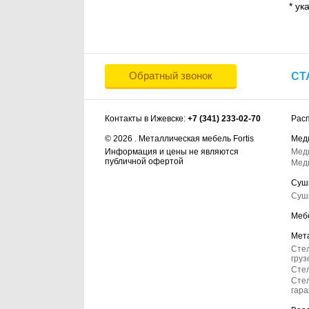
* ук
Обратный звонок
СТ
Контакты в Ижевске:
+7 (341) 233-02-70
Рас
© 2026 . Металлическая мебель Fortis
Мед
Информация и цены не являются
Мед
публичной офертой
Мед
Суш
Суш
Меб
Мет
Сте
груз
Стел
Стел
гар