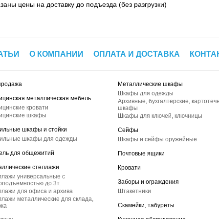
азаны цены на доставку до подъезда (без разгрузки)
АТЬИ
О КОМПАНИИ
ОПЛАТА И ДОСТАВКА
КОНТА
продажа
Металлические шкафы
Шкафы для одежды
ицинская металлическая мебель
Архивные, бухгалтерские, картотеч
ицинские кровати
шкафы
ицинские шкафы
Шкафы для ключей, ключницы
ильные шкафы и стойки
Сейфы
ильные шкафы для одежды
Шкафы и сейфы оружейные
ель для общежитий
Почтовые ящики
аллические стеллажи
Кровати
ллажи универсальные с
Заборы и ограждения
оподъемностью до 3т.
лажи для офиса и архива
Штакетники
лажи металлические для склада,
Скамейки, табуреты
ажа