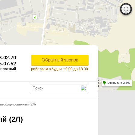
3-02-70
Обратный звонок
5-07-52
сплатный
работаем в будни с 9.00 до 18.00
Работает на API 2ГИС
Лицензионное соглашение
Открыть в 2ГИС
ля корректной работы Raster JS API нужен ключ. Помощь: api@2gis.ru
 перфорированный (2Л)
й (2Л)