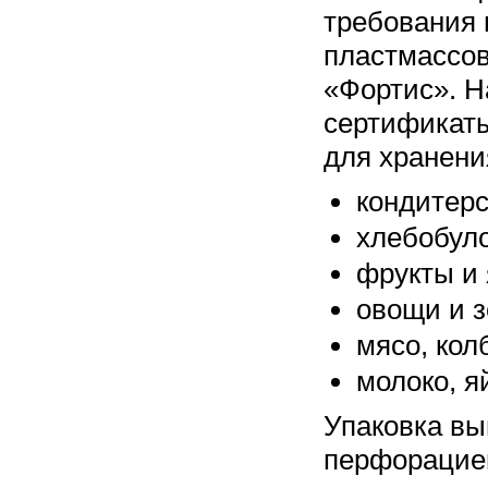
требования 
пластмассов
«Фортис». Н
сертификаты
для хранени
кондитерс
хлебобул
фрукты и 
овощи и з
мясо, кол
молоко, я
Упаковка вы
перфорацией