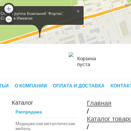
×
ООО 'Группа Компаний 'Фортис'.
Склад в Ижевске
Корзина
пуста
ТЬИ
О КОМПАНИИ
ОПЛАТА И ДОСТАВКА
КОНТАК
Каталог
Главная
/
Распродажа
Каталог товар
Медицинская металлическая
/
мебель