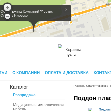
×
ООО 'Группа Компаний 'Фортис'.
Склад в Ижевске
Корзина
пуста
ТЬИ
О КОМПАНИИ
ОПЛАТА И ДОСТАВКА
КОНТАК
Каталог
Главная
/
Каталог товаров
/
П
Распродажа
Поддон плас
Медицинская металлическая
мебель