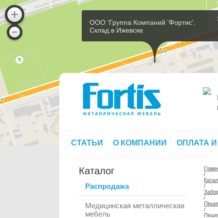
ООО 'Группа Компаний 'Фортис'.
Склад в Ижевске
СТАТЬИ
О КОМПАНИИ
ОПЛАТА И
Каталог
Глав
/
Катал
Распродажа
/
Забор
/
Пеше
Медицинская металлическая
/
мебель
Пеше