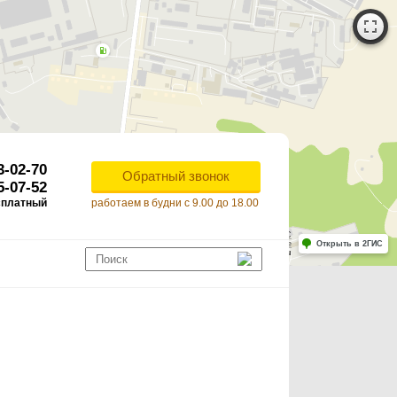
3-02-70
Обратный звонок
5-07-52
сплатный
работаем в будни с 9.00 до 18.00
Работает на API 2ГИС
Лицензионное соглашение
Открыть в 2ГИС
ля корректной работы Raster JS API нужен ключ. Помощь: api@2gis.ru