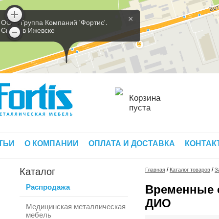
×
ООО 'Группа Компаний 'Фортис'.
Склад в Ижевске
Корзина
пуста
ТЬИ
О КОМПАНИИ
ОПЛАТА И ДОСТАВКА
КОНТАК
Каталог
/
/
Главная
Каталог товаров
З
Распродажа
Временные 
ДИО
Медицинская металлическая
мебель