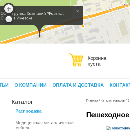
×
ООО 'Группа Компаний 'Фортис'.
Склад в Ижевске
Корзина
пуста
ТЬИ
О КОМПАНИИ
ОПЛАТА И ДОСТАВКА
КОНТАК
Каталог
Главная
/
Каталог товаров
/
З
Распродажа
Пешеходное
Медицинская металлическая
мебель