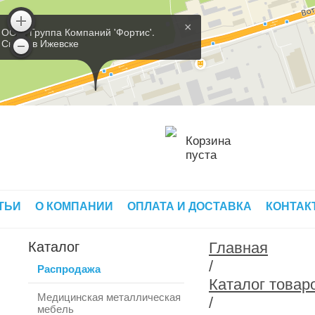
×
ООО 'Группа Компаний 'Фортис'.
Склад в Ижевске
Корзина
пуста
ТЬИ
О КОМПАНИИ
ОПЛАТА И ДОСТАВКА
КОНТАК
Каталог
Главная
/
Распродажа
Каталог товар
Медицинская металлическая
/
мебель