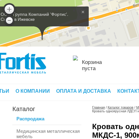
×
ООО 'Группа Компаний 'Фортис'.
Склад в Ижевске
Корзина
пуста
ТЬИ
О КОМПАНИИ
ОПЛАТА И ДОСТАВКА
КОНТАК
Каталог
Главная
/
Каталог товаров
/
М
Кровать одноярусная ЛДСП н
Распродажа
Кровать одн
Медицинская металлическая
МКДС-1, 90
мебель