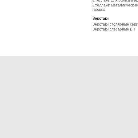
Стеллажи для офиса и а
Стеллажи металлические 
гаража
Верстаки
Верстаки столярные сер
Верстаки слесарные ВП