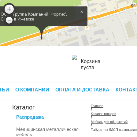
×
ООО 'Группа Компаний 'Фортис'.
Склад в Ижевске
Корзина
пуста
ТЬИ
О КОМПАНИИ
ОПЛАТА И ДОСТАВКА
КОНТАК
Каталог
Главная
/
Каталог товаров
Распродажа
/
Мебель для общежитий
/
Медицинская металлическая
Табурет из ЛДСП на металло
мебель