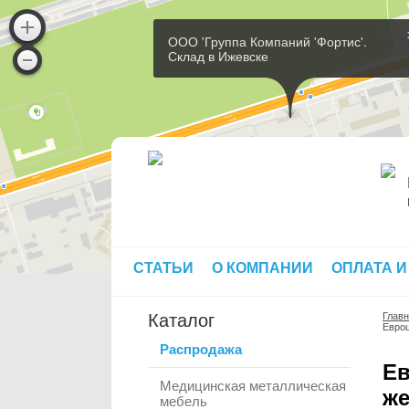
ООО 'Группа Компаний 'Фортис'.
Склад в Ижевске
СТАТЬИ
О КОМПАНИИ
ОПЛАТА И
Каталог
Глав
Еврош
Распродажа
Ев
Медицинская металлическая
же
мебель