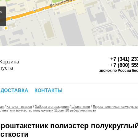
×
+7 (341) 23
Корзина
+7 (800) 55
пуста
звонок по России бе
Д
 ДОСТАВКА
КОНТАКТЫ
ная
/
Каталог товаров
/
Заборы и ограждения
/
Штакетники
/
Евроштакетники полукруглые
такетник полиэстер полукруглый 110мм 10 ребер жесткости
роштакетник полиэстер полукруглый
сткости