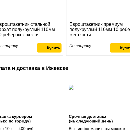
вроштакетник стальной
Евроштакетник премиум
архат полукруглый 110мм
полукруглый 110мм 10 реб
0 ребер жесткости
жесткости
о запросу
По запросу
лата и доставка в Ижевске
тавка курьером
Срочная доставка
лько по городу)
(на следующий день)
е 10 кг – 400 руб.
Всю информацию вы можете