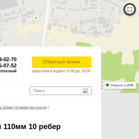
3-02-70
Обратный звонок
5-07-52
сплатный
работаем в будни с 9.00 до 18.00
Работает на API 2ГИС
Лицензионное соглашение
Открыть в 2ГИС
ля корректной работы Raster JS API нужен ключ. Помощь: api@2gis.ru
 110мм (10 ребер жесткости)
/
 110мм 10 ребер