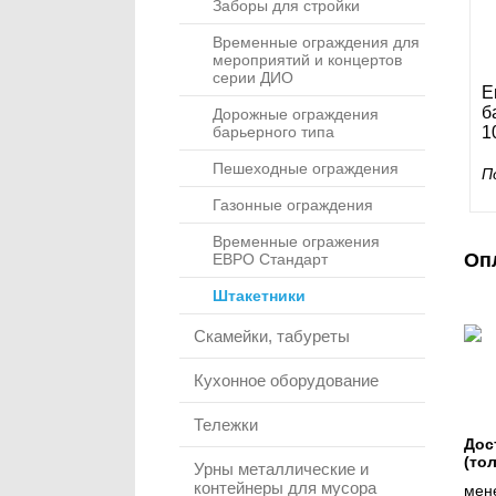
Заборы для стройки
Временные ограждения для
мероприятий и концертов
серии ДИО
Е
б
Дорожные ограждения
барьерного типа
1
Пешеходные ограждения
П
Газонные ограждения
Временные огражения
Оп
ЕВРО Стандарт
Штакетники
Скамейки, табуреты
Кухонное оборудование
Тележки
Дос
(то
Урны металлические и
контейнеры для мусора
мене