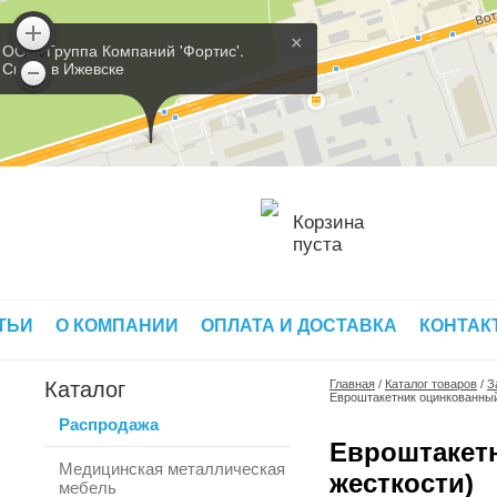
×
ООО 'Группа Компаний 'Фортис'.
Склад в Ижевске
Корзина
пуста
ТЬИ
О КОМПАНИИ
ОПЛАТА И ДОСТАВКА
КОНТАК
Каталог
Главная
/
Каталог товаров
/
З
Евроштакетник оцинкованный
Распродажа
Евроштакетн
Медицинская металлическая
жесткости)
мебель