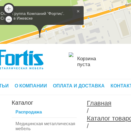
×
ООО 'Группа Компаний 'Фортис'.
Склад в Ижевске
Корзина
пуста
ТЬИ
О КОМПАНИИ
ОПЛАТА И ДОСТАВКА
КОНТАК
Каталог
Главная
/
Распродажа
Каталог товар
Медицинская металлическая
/
мебель