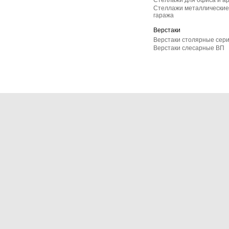
Стеллажи для офиса и а
Стеллажи металлические 
гаража
Верстаки
Верстаки столярные сер
Верстаки слесарные ВП