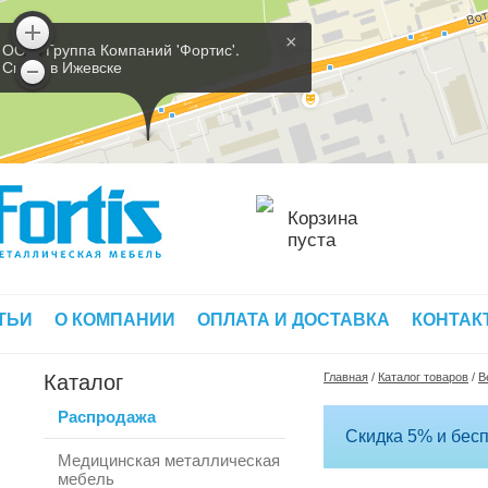
×
ООО 'Группа Компаний 'Фортис'.
Склад в Ижевске
Корзина
пуста
ТЬИ
О КОМПАНИИ
ОПЛАТА И ДОСТАВКА
КОНТАК
Каталог
Главная
/
Каталог товаров
/
В
Распродажа
Скидка 5% и бесп
Медицинская металлическая
мебель