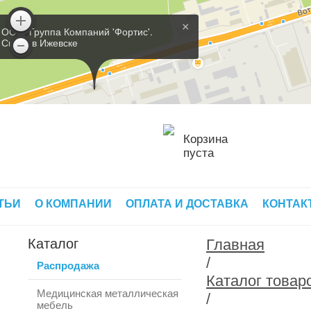
×
ООО 'Группа Компаний 'Фортис'.
Склад в Ижевске
Корзина
пуста
ТЬИ
О КОМПАНИИ
ОПЛАТА И ДОСТАВКА
КОНТАК
Каталог
Главная
/
Распродажа
Каталог товар
Медицинская металлическая
/
мебель