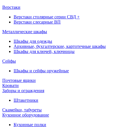
Верстаки
Верстаки столярные серии СВД +
Верстаки слесарные ВП
Металлические шкафы
Шкафы для одежды
Архивные, бухгалтерские, картотечные шкафы
Шкафы для ключей, ключницы
Сейфы
Шкафы и сейфы оружейные
Почтовые ящики
Кровати
Заборы и ограждения
Штакетники
Скамейки, табуреты
Кухонное оборудование
Кухонные полки