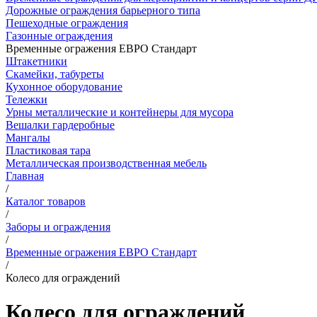
Дорожные ограждения барьерного типа
Пешеходные ограждения
Газонные ограждения
Временные огражения ЕВРО Стандарт
Штакетники
Скамейки, табуреты
Кухонное оборудование
Тележки
Урны металлические и контейнеры для мусора
Вешалки гардеробные
Мангалы
Пластиковая тара
Металлическая производственная мебель
Главная
/
Каталог товаров
/
Заборы и ограждения
/
Временные огражения ЕВРО Стандарт
/
Колесо для ограждений
Колесо для ограждений