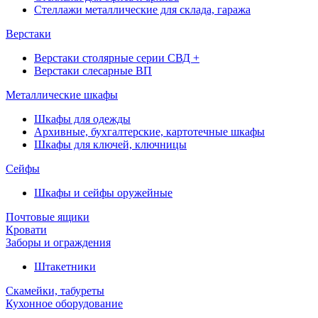
Стеллажи металлические для склада, гаража
Верстаки
Верстаки столярные серии СВД +
Верстаки слесарные ВП
Металлические шкафы
Шкафы для одежды
Архивные, бухгалтерские, картотечные шкафы
Шкафы для ключей, ключницы
Сейфы
Шкафы и сейфы оружейные
Почтовые ящики
Кровати
Заборы и ограждения
Штакетники
Скамейки, табуреты
Кухонное оборудование