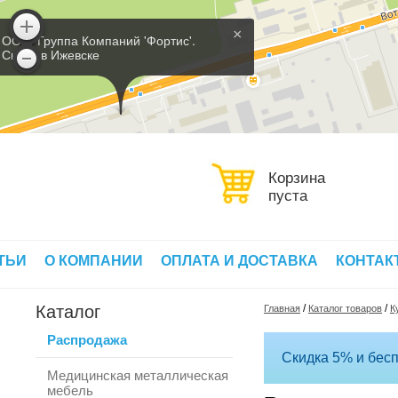
×
ООО 'Группа Компаний 'Фортис'.
Склад в Ижевске
Корзина
пуста
ТЬИ
О КОМПАНИИ
ОПЛАТА И ДОСТАВКА
КОНТАК
Каталог
/
/
Главная
Каталог товаров
К
Распродажа
Скидка 5% и бесп
Медицинская металлическая
мебель