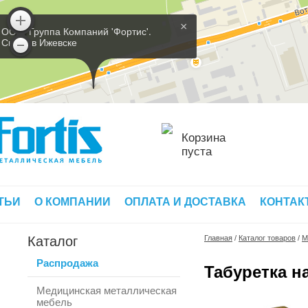
×
ООО 'Группа Компаний 'Фортис'.
Склад в Ижевске
Корзина
пуста
ТЬИ
О КОМПАНИИ
ОПЛАТА И ДОСТАВКА
КОНТАК
Каталог
Главная
/
Каталог товаров
/
М
Распродажа
Табуретка н
Медицинская металлическая
мебель