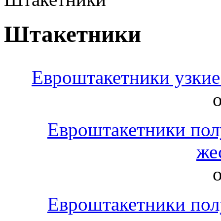
Штакетники
Евроштакетники узкие 
о
Евроштакетники пол
же
о
Евроштакетники пол