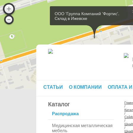
ООО 'Группа Компаний 'Фортис'.
Склад в Ижевске
СТАТЬИ
О КОМПАНИИ
ОПЛАТА И
Каталог
Глав
/
Катал
Распродажа
/
Сей
/
Шкаф
Медицинская металлическая
/
мебель
Шкаф