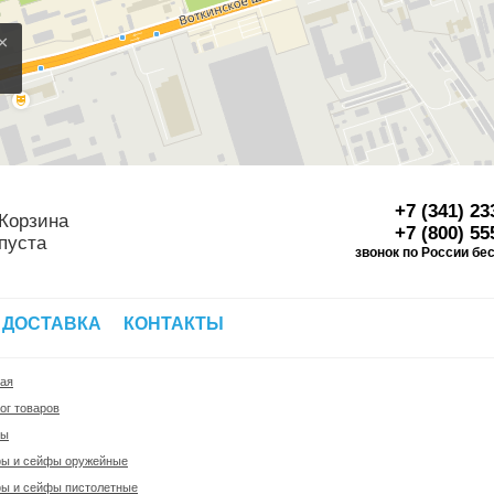
×
+7 (341) 23
Корзина
+7 (800) 55
пуста
звонок по России бе
Д
 ДОСТАВКА
КОНТАКТЫ
ная
ог товаров
фы
ы и сейфы оружейные
ы и сейфы пистолетные