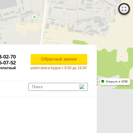
3-02-70
Обратный звонок
5-07-52
сплатный
работаем в будни с 9.00 до 18.00
Работает на API 2ГИС
Лицензионное соглашение
Открыть в 2ГИС
ля корректной работы Raster JS API нужен ключ. Помощь: api@2gis.ru