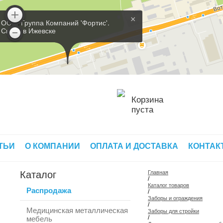
×
ООО 'Группа Компаний 'Фортис'.
Склад в Ижевске
Корзина
пуста
ТЬИ
О КОМПАНИИ
ОПЛАТА И ДОСТАВКА
КОНТАК
Каталог
Главная
/
Каталог товаров
Распродажа
/
Заборы и ограждения
/
Медицинская металлическая
Заборы для стройки
/
мебель