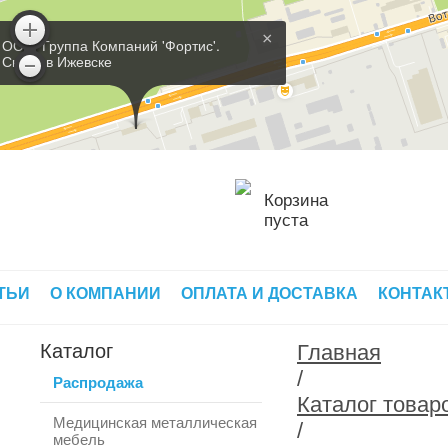
×
ООО 'Группа Компаний 'Фортис'.
Склад в Ижевске
Корзина
пуста
ТЬИ
О КОМПАНИИ
ОПЛАТА И ДОСТАВКА
КОНТАК
Каталог
Главная
/
Распродажа
Каталог товар
Медицинская металлическая
/
мебель