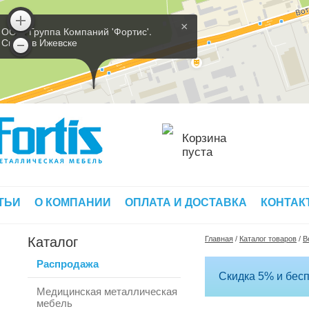
×
ООО 'Группа Компаний 'Фортис'.
Склад в Ижевске
Корзина
пуста
ТЬИ
О КОМПАНИИ
ОПЛАТА И ДОСТАВКА
КОНТАК
Каталог
Главная
/
Каталог товаров
/
В
Распродажа
Скидка 5% и бесп
Медицинская металлическая
мебель