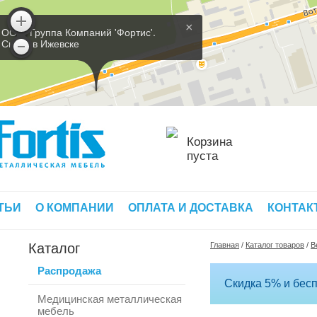
×
ООО 'Группа Компаний 'Фортис'.
Склад в Ижевске
Корзина
пуста
ТЬИ
О КОМПАНИИ
ОПЛАТА И ДОСТАВКА
КОНТАК
Каталог
Главная
/
Каталог товаров
/
В
Распродажа
Скидка 5% и бесп
Медицинская металлическая
мебель