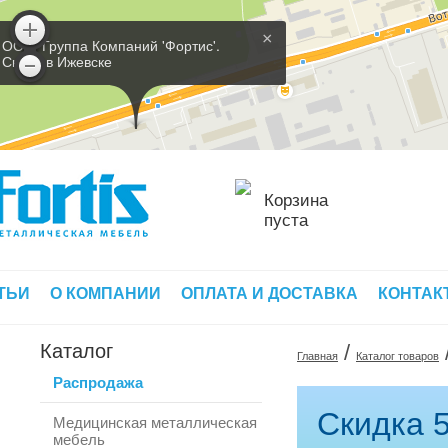
×
ООО 'Группа Компаний 'Фортис'.
Склад в Ижевске
Корзина
пуста
ТЬИ
О КОМПАНИИ
ОПЛАТА И ДОСТАВКА
КОНТАК
Каталог
/
Главная
Каталог товаров
Распродажа
Скидка 5
Медицинская металлическая
мебель