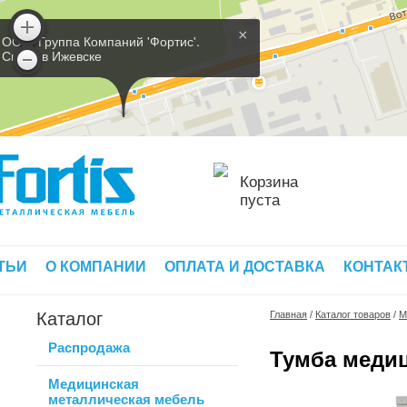
×
ООО 'Группа Компаний 'Фортис'.
Склад в Ижевске
Корзина
пуста
ТЬИ
О КОМПАНИИ
ОПЛАТА И ДОСТАВКА
КОНТАК
Каталог
Главная
/
Каталог товаров
/
М
Распродажа
Тумба медиц
Медицинская
металлическая мебель