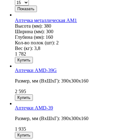
Аптечка металлическая АМ1
Высота (мм):
380
Ширина (мм):
300
Глубина (мм):
160
Кол-во полок (шт):
2
Вес (кг):
3,8
1 782
Аптечки AMD-39G
Размер, мм (ВхШхГ): 390x300x160
2 595
Аптечки AMD-39
Размер, мм (ВхШхГ): 390x300x160
1 935