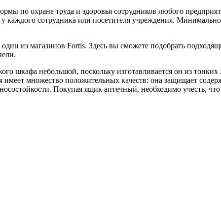
мы по охране труда и здоровья сотрудников любого предприяти
ь у каждого сотрудника или посетителя учреждения. Минимальн
 один из магазинов Fortis. Здесь вы сможете подобрать подходя
нели.
акого шкафа небольшой, поскольку изготавливается он из тонких
 имеет множество положительных качеств: она защищает содерж
носостойкости. Покупая ящик аптечный, необходимо учесть, что 