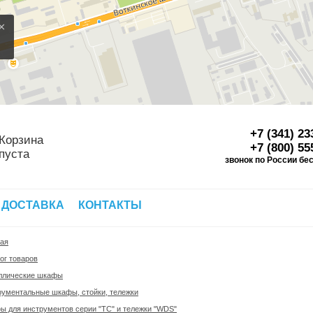
×
+7 (341) 23
Корзина
+7 (800) 55
пуста
звонок по России бе
Д
 ДОСТАВКА
КОНТАКТЫ
ная
ог товаров
ллические шкафы
рументальные шкафы, стойки, тележки
 для инструментов серии "ТС" и тележки "WDS"