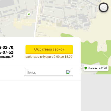
3-02-70
Обратный звонок
5-07-52
сплатный
работаем в будни с 9.00 до 18.00
Работает на API 2ГИС
Лицензионное соглашение
Открыть в 2ГИС
ля корректной работы Raster JS API нужен ключ. Помощь: api@2gis.ru