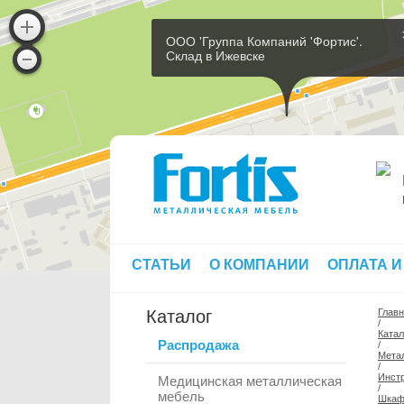
ООО 'Группа Компаний 'Фортис'.
Склад в Ижевске
СТАТЬИ
О КОМПАНИИ
ОПЛАТА И
Каталог
Глав
/
Катал
Распродажа
/
Мета
/
Инст
Медицинская металлическая
/
мебель
Шкафы