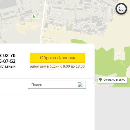
3-02-70
Обратный звонок
5-07-52
сплатный
работаем в будни с 9.00 до 18.00
Работает на API 2ГИС
Лицензионное соглашение
Открыть в 2ГИС
ля корректной работы Raster JS API нужен ключ. Помощь: api@2gis.ru