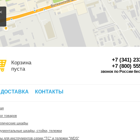
×
+7 (341) 23
Корзина
+7 (800) 55
пуста
звонок по России бе
Д
 ДОСТАВКА
КОНТАКТЫ
ная
ог товаров
ллические шкафы
рументальные шкафы, стойки, тележки
 для инструментов серии "ТС" и тележки "WDS"