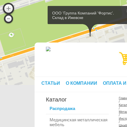
ООО 'Группа Компаний 'Фортис'.
Склад в Ижевске
СТАТЬИ
О КОМПАНИИ
ОПЛАТА И
Каталог
Глав
/
Катал
Распродажа
/
Мета
/
Инст
Медицинская металлическая
/
мебель
Шкафы