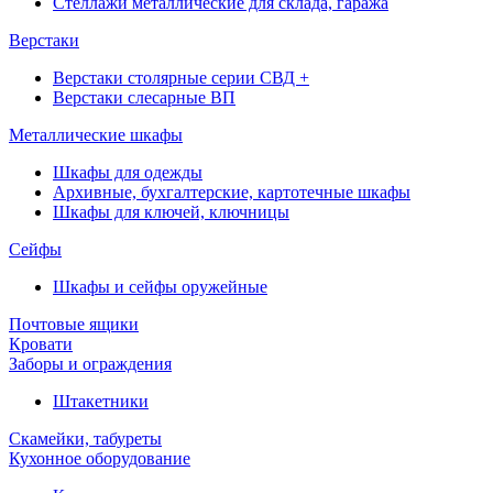
Стеллажи металлические для склада, гаража
Верстаки
Верстаки столярные серии СВД +
Верстаки слесарные ВП
Металлические шкафы
Шкафы для одежды
Архивные, бухгалтерские, картотечные шкафы
Шкафы для ключей, ключницы
Сейфы
Шкафы и сейфы оружейные
Почтовые ящики
Кровати
Заборы и ограждения
Штакетники
Скамейки, табуреты
Кухонное оборудование