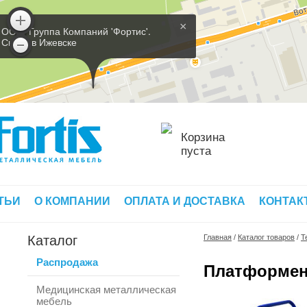
×
ООО 'Группа Компаний 'Фортис'.
Склад в Ижевске
Корзина
пуста
ТЬИ
О КОМПАНИИ
ОПЛАТА И ДОСТАВКА
КОНТАК
Каталог
Главная
/
Каталог товаров
/
Т
Распродажа
Платформен
Медицинская металлическая
мебель