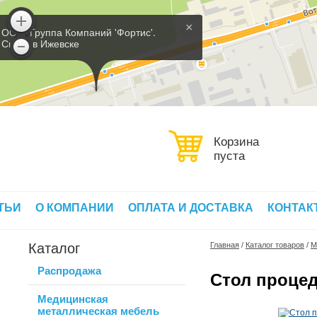
×
ООО 'Группа Компаний 'Фортис'.
Склад в Ижевске
Корзина
пуста
ТЬИ
О КОМПАНИИ
ОПЛАТА И ДОСТАВКА
КОНТАК
Каталог
Главная
/
Каталог товаров
/
М
Распродажа
Стол проце
Медицинская
металлическая мебель