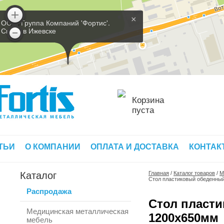
×
ООО 'Группа Компаний 'Фортис'.
Склад в Ижевске
Корзина
пуста
ТЬИ
О КОМПАНИИ
ОПЛАТА И ДОСТАВКА
КОНТАК
Каталог
Главная
/
Каталог товаров
/
М
Стол пластиковый обеденный
Распродажа
Стол пласти
Медицинская металлическая
1200х650мм
мебель